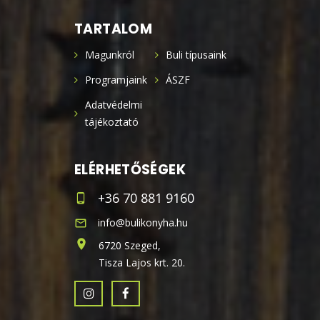
TARTALOM
Magunkról
Buli típusaink
Programjaink
ÁSZF
Adatvédelmi
tájékoztató
ELÉRHETŐSÉGEK
+36 70 881 9160
info@bulikonyha.hu
6720 Szeged,
Tisza Lajos krt. 20.