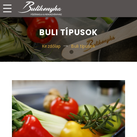
BULI TÍPUSOK
Kezdőlap
Buli típusok