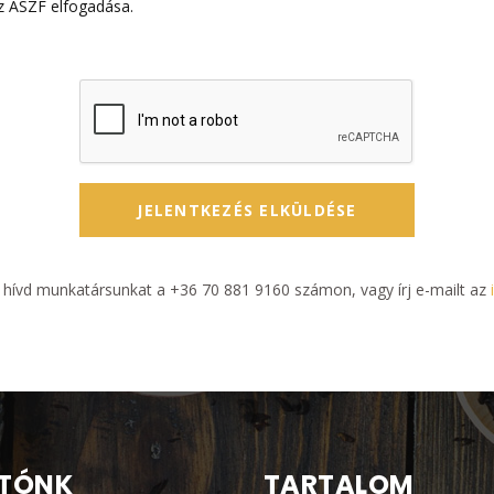
Az ÁSZF elfogadása.
JELENTKEZÉS ELKÜLDÉSE
 hívd munkatársunkat a +36 70 881 9160 számon, vagy írj e-mailt az
TÓNK
TARTALOM