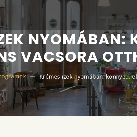
ÍZEK NYOMÁBAN: 
NS VACSORA OT
programok
Krémes ízek nyomában: könnyed, e