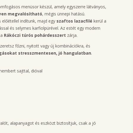
omfogásos menüsor készül, amely egyszerre látványos,
nyen megvalósítható
, mégis ünnepi hatású.
előétellel indítunk, majd egy
szaftos lazacfilé
kerül a
ással és selymes karfiolpürével. Az estét egy modern
 a
Rákóczi túrós pohárdesszert
zárja.
szeretsz főzni, nyitott vagy új kombinációkra, és
gásokat stresszmentesen, jó hangulatban
.
embert sajttal, dióval
lót, alapanyagot és eszközt biztosítjuk, csak a jó