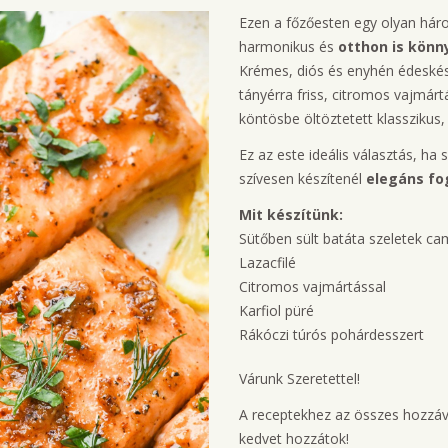
Ezen a főzőesten egy olyan hár
harmonikus és
otthon is kön
Krémes, diós és enyhén édeskés 
tányérra friss, citromos vajmárt
köntösbe öltöztetett klasszikus,
Ez az este ideális választás, ha 
szívesen készítenél
elegáns fo
Mit készítünk:
Sütőben sült batáta szeletek cam
Lazacfilé
Citromos vajmártással
Karfiol püré
Rákóczi túrós pohárdesszert
Várunk Szeretettel!
A receptekhez az összes hozzáva
kedvet hozzátok!