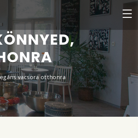
KÖNNYED,
THONRA
legáns vacsora otthonra