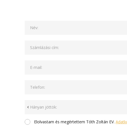
Név:
Számlázási cím:
E-mail:
Telefon:
Hányan jöttök:
Elolvastam és megértettem Tóth Zoltán EV.
Adatke