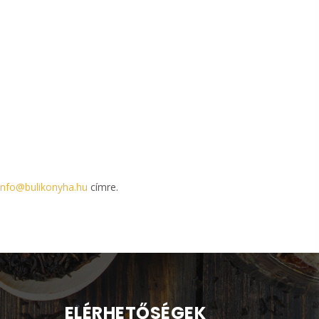
info@bulikonyha.hu
címre.
ELÉRHETŐSÉGEK