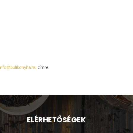
info@bulikonyha.hu
címre.
ELÉRHETŐSÉGEK