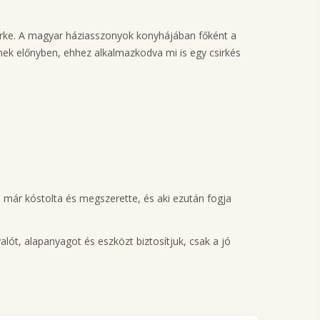
csirke. A magyar háziasszonyok konyhájában főként a
lnek előnyben, ehhez alkalmazkodva mi is egy csirkés
i már kóstolta és megszerette, és aki ezután fogja
lót, alapanyagot és eszközt biztosítjuk, csak a jó