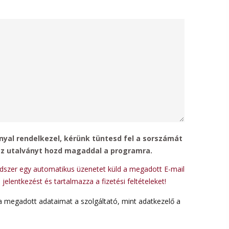
yal rendelkezel, kérünk tüntesd fel a sorszámát
az utalványt hozd magaddal a programra.
ndszer egy automatikus üzenetet küld a megadott E-mail
 jelentkezést és tartalmazza a fizetési feltételeket!
a megadott adataimat a szolgáltató, mint adatkezelő a