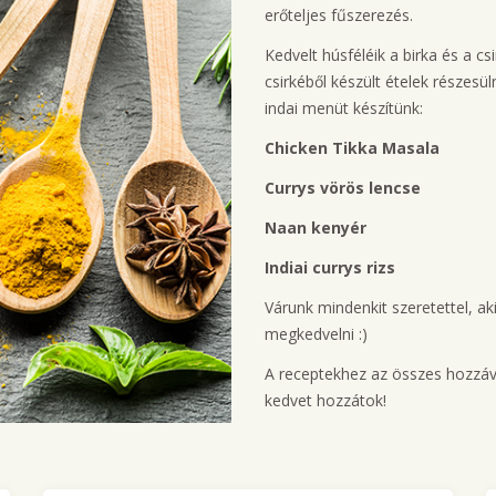
erőteljes fűszerezés.
Kedvelt húsféléik a birka és a 
csirkéből készült ételek részesü
indai menüt készítünk:
Chicken Tikka Masala
Currys vörös lencse
Naan kenyér
Indiai currys rizs
Várunk mindenkit szeretettel, ak
megkedvelni :)
A receptekhez az összes hozzáva
kedvet hozzátok!