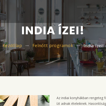
INDIA ÍZEI!
Kezdőlap
Felnőtt programok
India ízei!
Az indiai konyhákban rengeteg f
ízt adnak ételeiknek. Hasonlósá