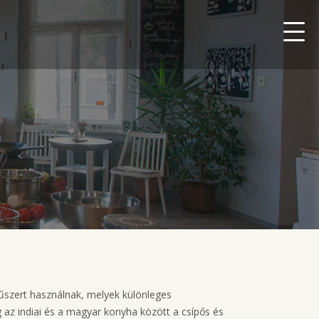
űszert használnak, melyek különleges
g az indiai és a magyar konyha között a csípős és