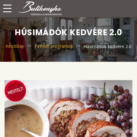
HÚSIMÁDÓK KEDVÉRE 2.0
Kezdőlap
Felnőtt programok
Húsimádók kedvére 2.0