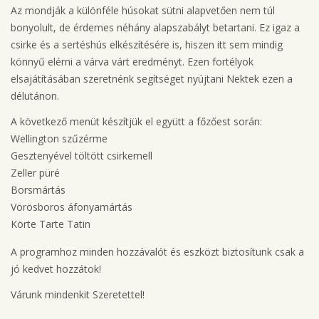
Az mondják a különféle húsokat sütni alapvetően nem túl
bonyolult, de érdemes néhány alapszabályt betartani. Ez igaz a
csirke és a sertéshús elkészítésére is, hiszen itt sem mindig
könnyű elérni a várva várt eredményt. Ezen fortélyok
elsajátításában szeretnénk segítséget nyújtani Nektek ezen a
délutánon.
A következő menüt készítjük el együtt a főzőest során:
Wellington szűzérme
Gesztenyével töltött csirkemell
Zeller püré
Borsmártás
Vörösboros áfonyamártás
Körte Tarte Tatin
A programhoz minden hozzávalót és eszközt biztosítunk csak a
jó kedvet hozzátok!
Várunk mindenkit Szeretettel!