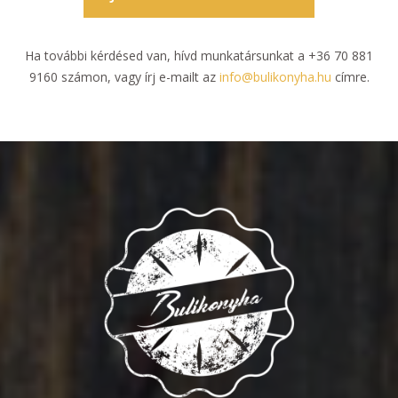
Ha további kérdésed van, hívd munkatársunkat a +36 70 881
9160 számon, vagy írj e-mailt az
info@bulikonyha.hu
címre.