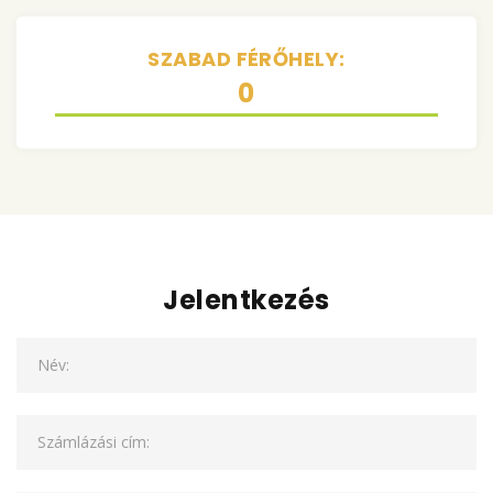
SZABAD FÉRŐHELY:
0
Jelentkezés
Név:
Számlázási cím: