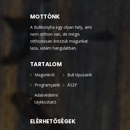
MOTTÓNK
A Bulikonyha egy olyan hely, ami
nem otthon van, de mégis
otthonosan érezzük magunkat
laza, vidám hangulatban.
TARTALOM
Magunkról
Buli típusaink
Programjaink
ÁSZF
Adatvédelmi
tájékoztató
ELÉRHETŐSÉGEK